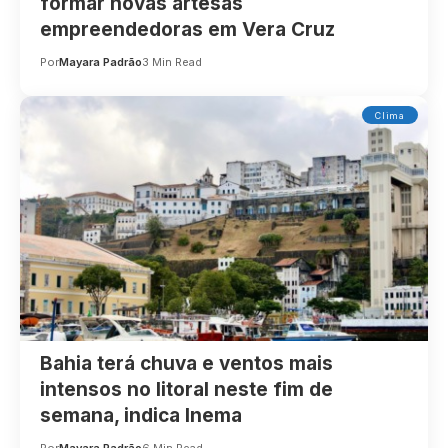
formar novas artesãs
empreendedoras em Vera Cruz
Por
Mayara Padrão
3 Min Read
Clima
Bahia terá chuva e ventos mais
intensos no litoral neste fim de
semana, indica Inema