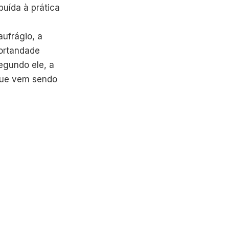
buída à prática
aufrágio, a
mortandade
Segundo ele, a
 que vem sendo