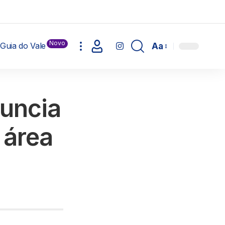
Novo
Guia do Vale
Aa
nuncia
 área