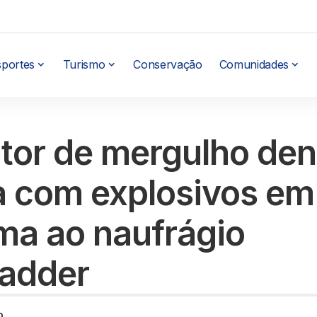
sportes
Turismo
Conservação
Comunidades
utor de mergulho de
 com explosivos em
ma ao naufrágio
kadder
o