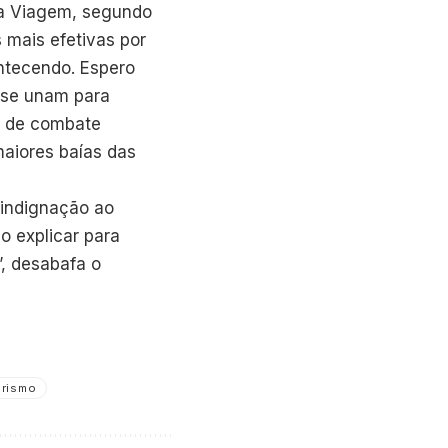
oa Viagem, segundo
 mais efetivas por
ontecendo. Espero
a se unam para
s de combate
aiores baías das
 indignação ao
o explicar para
”, desabafa o
urismo