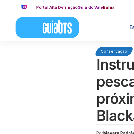
Portal Alta Definição
Guia do Vale
Bahia
E
Conservação
Instr
pesca
próxi
Blac
Por
Mayara Padrã