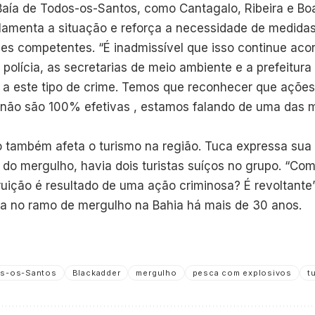
Baía de Todos-os-Santos, como Cantagalo, Ribeira e B
 lamenta a situação e reforça a necessidade de medidas
des competentes. “É inadmissível que isso continue ac
polícia, as secretarias de meio ambiente e a prefeitur
 a este tipo de crime. Temos que reconhecer que açõe
não são 100% efetivas , estamos falando de uma das m
 também afeta o turismo na região. Tuca expressa sua
 do mergulho, havia dois turistas suíços no grupo. “Com
ruição é resultado de uma ação criminosa? É revoltante
a no ramo de mergulho na Bahia há mais de 30 anos.
os-os-Santos
Blackadder
mergulho
pesca com explosivos
t