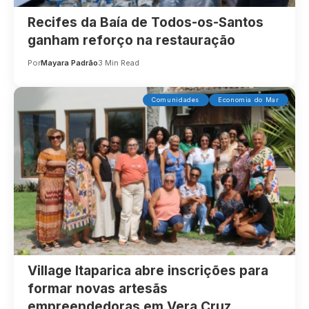
Recifes da Baía de Todos-os-Santos
ganham reforço na restauração
Por
Mayara Padrão
3 Min Read
Comunidades
Economia do Mar
Village Itaparica abre inscrições para
formar novas artesãs
empreendedoras em Vera Cruz