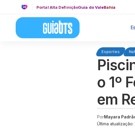
Portal Alta Definição
Guia do Vale
Bahia
E
Esportes
Na
Pisci
o 1º 
em R
Por
Mayara Padrã
Última atualização