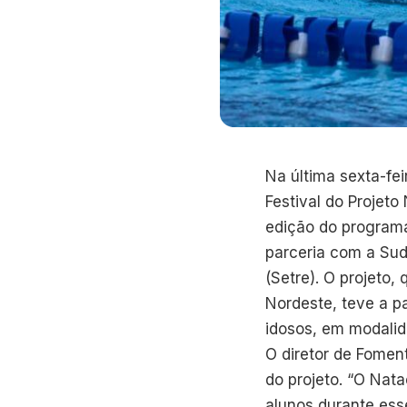
Na última sexta-fei
Festival do Projet
edição do program
parceria com a Sud
(Setre). O projeto,
Nordeste, teve a p
idosos, em modalid
O diretor de Fomen
do projeto. “O Nat
alunos durante ess