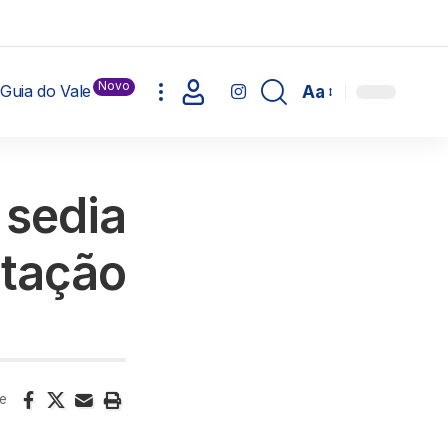
Novo
Guia do Vale
Aa
 sedia
atação
e