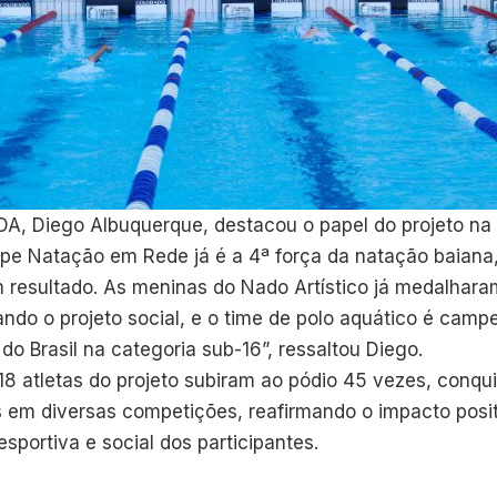
DA, Diego Albuquerque, destacou o papel do projeto na
uipe Natação em Rede já é a 4ª força da natação baian
m resultado. As meninas do Nado Artístico já medalha
ando o projeto social, e o time de polo aquático é cam
o Brasil na categoria sub-16”, ressaltou Diego.
 18 atletas do projeto subiram ao pódio 45 vezes, conqu
s em diversas competições, reafirmando o impacto pos
portiva e social dos participantes.