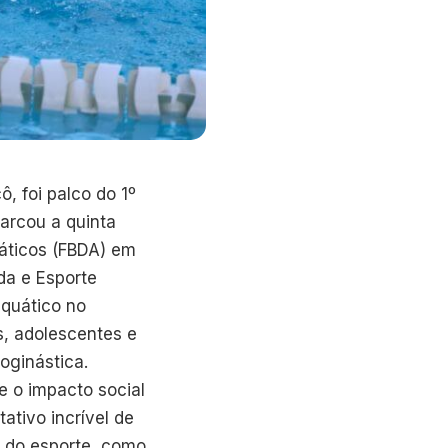
ô, foi palco do 1º
marcou a quinta
áticos (FBDA) em
da e Esporte
aquático no
s, adolescentes e
oginástica.
e o impacto social
tivo incrível de
l do esporte, como