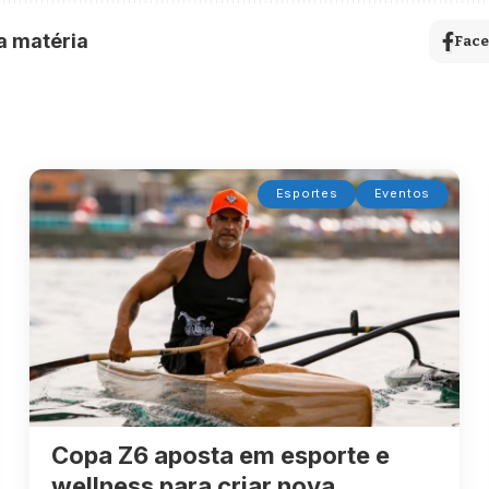
a matéria
Fac
Esportes
Eventos
Copa Z6 aposta em esporte e
wellness para criar nova