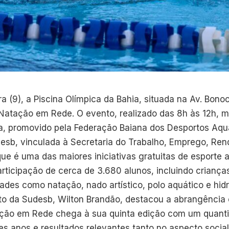
ra (9), a Piscina Olímpica da Bahia, situada na Av. Bonoc
o Natação em Rede. O evento, realizado das 8h às 12h, 
a, promovido pela Federação Baiana dos Desportos Aqu
esb, vinculada à Secretaria do Trabalho, Emprego, Ren
 que é uma das maiores iniciativas gratuitas de esporte 
articipação de cerca de 3.680 alunos, incluindo criança
ades como natação, nado artístico, polo aquático e hidr
to da Sudesb, Wilton Brandão, destacou a abrangência 
ação em Rede chega à sua quinta edição com um quantita
es anos e resultados relevantes tanto no aspecto socia