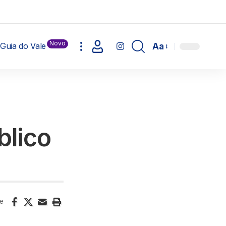
Novo
Guia do Vale
Aa
blico
e