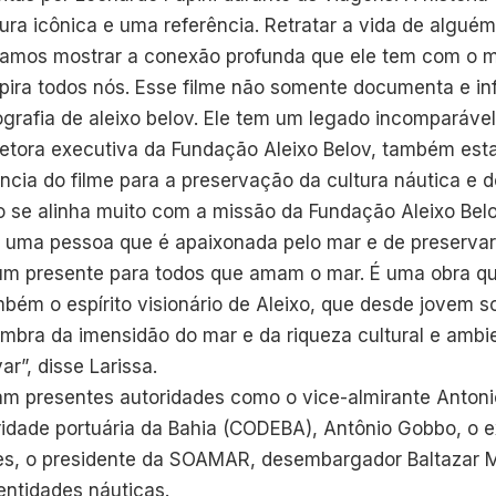
gura icônica e uma referência. Retratar a vida de alguém 
ríamos mostrar a conexão profunda que ele tem com o m
spira todos nós. Esse filme não somente documenta e in
rafia de aleixo belov. Ele tem um legado incomparável”,
retora executiva da Fundação Aleixo Belov, também est
cia do filme para a preservação da cultura náutica e d
 se alinha muito com a missão da Fundação Aleixo Belo
de uma pessoa que é apaixonada pelo mar e de preserva
m presente para todos que amam o mar. É uma obra que
bém o espírito visionário de Aleixo, que desde jovem 
embra da imensidão do mar e da riqueza cultural e ambi
r”, disse Larissa.
am presentes autoridades como o vice-almirante Antoni
ridade portuária da Bahia (CODEBA), Antônio Gobbo, o ex
óes, o presidente da SOAMAR, desembargador Baltazar 
entidades náuticas.