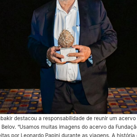
ubakir destacou a responsabilidade de reunir um acerv
de Belov. “Usamos muitas imagens do acervo da Fundação
itas por Leonardo Papini durante as viagens. A história