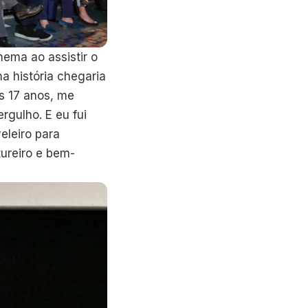
nema ao assistir o
a história chegaria
os 17 anos, me
rgulho. E eu fui
eleiro para
tureiro e bem-