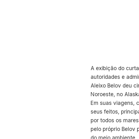
A exibição do curt
autoridades e admir
Aleixo Belov deu c
Noroeste, no Alask
Em suas viagens, c
seus feitos, princ
por todos os mares
pelo próprio Belov 
do meio ambiente.