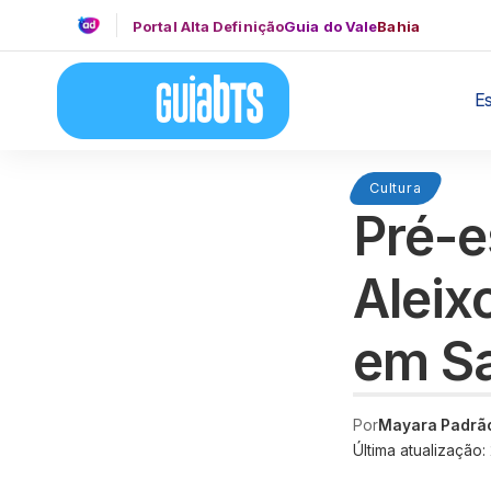
Portal Alta Definição
Guia do Vale
Bahia
E
Cultura
Pré-e
Aleix
em Sa
Por
Mayara Padrã
Última atualização: