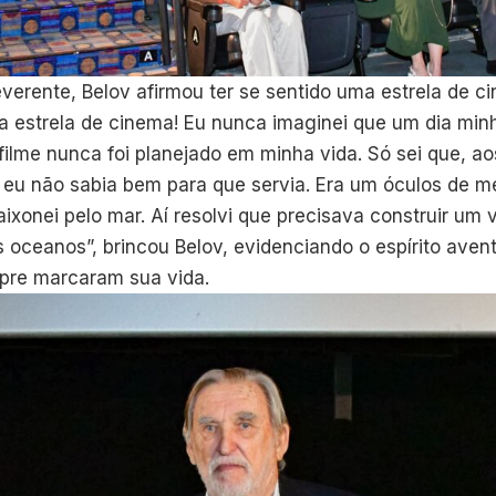
erente, Belov afirmou ter se sentido uma estrela de ci
ma estrela de cinema! Eu nunca imaginei que um dia minh
filme nunca foi planejado em minha vida. Só sei que, a
eu não sabia bem para que servia. Era um óculos de me
xonei pelo mar. Aí resolvi que precisava construir um v
 oceanos”, brincou Belov, evidenciando o espírito aven
re marcaram sua vida.