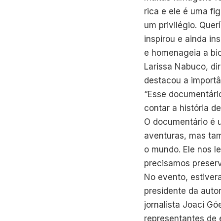
rica e ele é uma fi
um privilégio. Que
inspirou e ainda in
e homenageia a biog
Larissa Nabuco, di
destacou a importân
“Esse documentário
contar a história 
O documentário é u
aventuras, mas tam
o mundo. Ele nos l
precisamos preserva
No evento, estiver
presidente da auto
jornalista Joaci G
representantes de 