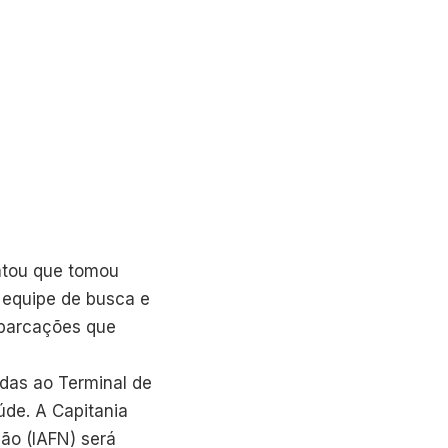
latou que tomou
 equipe de busca e
mbarcações que
idas ao Terminal de
úde. A Capitania
ão (IAFN) será