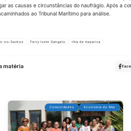
igar as causas e circunstâncias do naufrágio. Após a co
ncaminhados ao Tribunal Marítimo para análise.
os-os-Santos
Ferry Ivete Sangalo
ilha de itaparica
a matéria
Fac
Comunidades
Economia do Mar