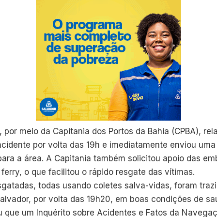
l, por meio da Capitania dos Portos da Bahia (CPBA), re
cidente por volta das 19h e imediatamente enviou uma
ara a área. A Capitania também solicitou apoio das e
erry, o que facilitou o rápido resgate das vítimas.
sgatadas, todas usando coletes salva-vidas, foram traz
lvador, por volta das 19h20, em boas condições de sa
u que um Inquérito sobre Acidentes e Fatos da Navegaç