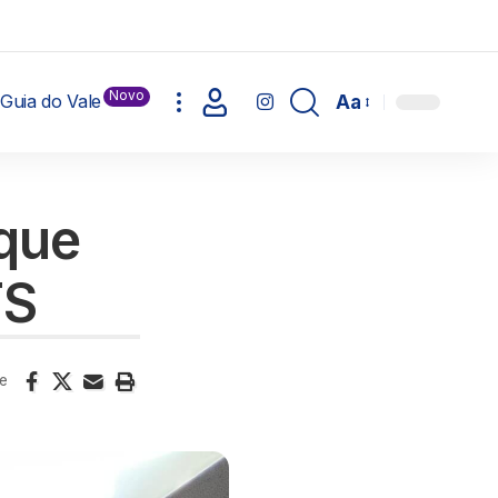
Novo
Guia do Vale
Aa
 que
TS
e