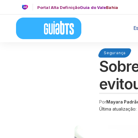
Portal Alta Definição
Guia do Vale
Bahia
E
Segurança
Sobre
evito
Por
Mayara Padrã
Última atualização