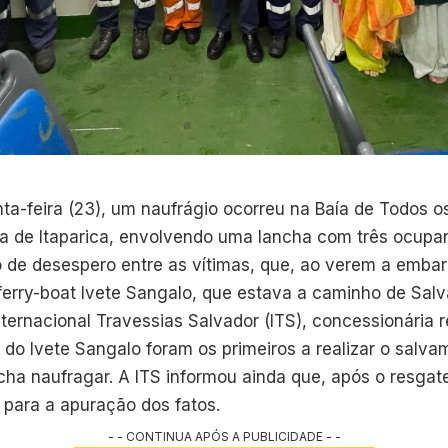
nta-feira (23), um naufrágio ocorreu na Baía de Todos o
ha de Itaparica, envolvendo uma lancha com três ocupa
de desespero entre as vítimas, que, ao verem a embar
 ferry-boat Ivete Sangalo, que estava a caminho de Salv
ternacional Travessias Salvador (ITS), concessionária 
es do Ivete Sangalo foram os primeiros a realizar o salv
cha naufragar. A ITS informou ainda que, após o resgate
 para a apuração dos fatos.
- - CONTINUA APÓS A PUBLICIDADE - -