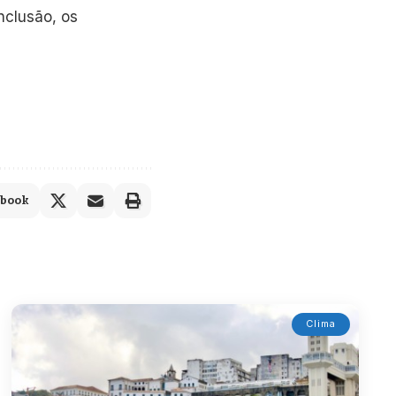
nclusão, os
ebook
Clima