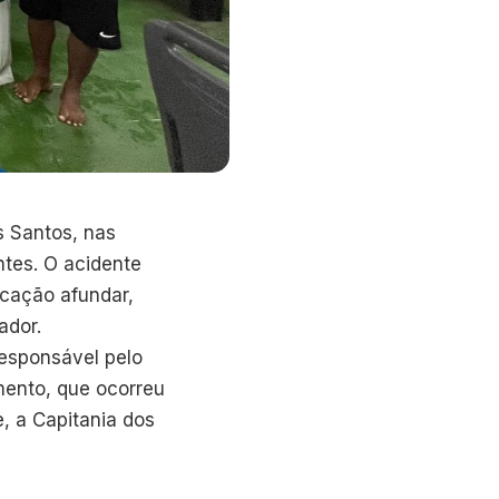
s Santos, nas
ntes. O acidente
cação afundar,
ador.
responsável pelo
amento, que ocorreu
, a Capitania dos