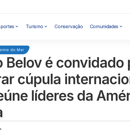
sportes
Turismo
Conservação
Comunidades
omia do Mar
o Belov é convidado 
rar cúpula internacio
eúne líderes da Amé
a
o