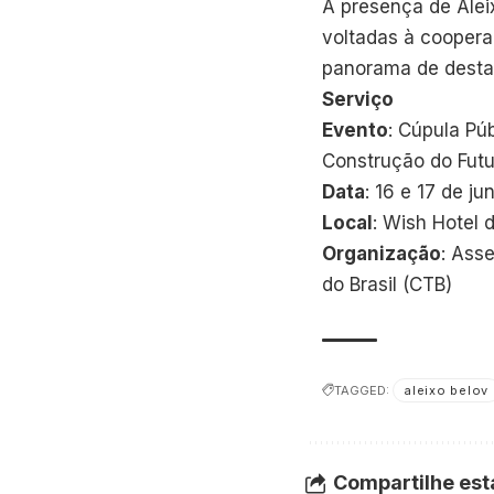
A presença de Aleix
voltadas à coopera
panorama de desta
Serviço
Evento
: Cúpula Pú
Construção do Futu
Data
: 16 e 17 de j
Local
: Wish Hotel 
Organização
: Ass
do Brasil (CTB)
TAGGED:
aleixo belov
Compartilhe est