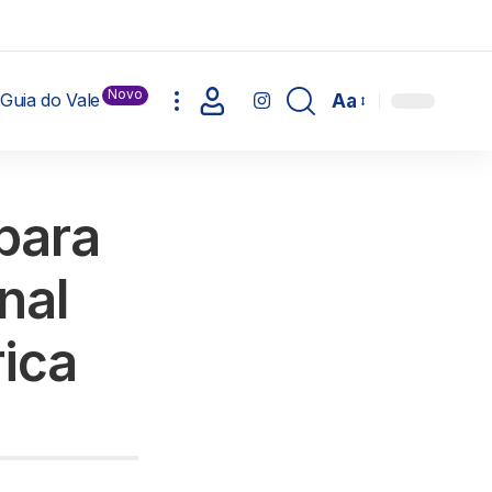
Novo
Guia do Vale
Aa
para
nal
rica