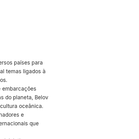
ersos países para
nal temas ligados à
os.
de embarcações
as do planeta, Belov
cultura oceânica.
hadores e
ternacionais que