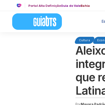
Portal Alta Definição
Guia do Vale
Bahia
E
Cultura
Econ
Aleix
integ
que r
Latin
Por
Mayara Padrã