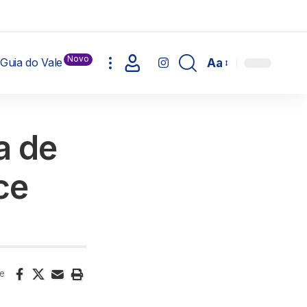
Novo
Guia do Vale
Aa
a de
ce
e