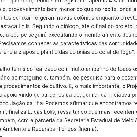
 recuperaram, tendo sido registrado apenas 4% de mor
 e, provavelmente bem menor do que no recife, onde 
tos se fixam e geram novas colônias enquanto o resto
estaca Lolis. Segundo o biólogo, até o final do projeto
, a equipe seguirá executando o monitoramento dos re
“Precisamos conhecer as características das comunidad
erência e após o plantio das colônias do coral de fogo”, 
abalho tem sido realizado com muito empenho de todos 
diário de mergulho e, também, de pesquisa para o dese
e procedimentos de cultivo. E, o mais importante, o Pr
 apoio vindo de parceiros da academia, da iniciativa pr
 população da ilha. Podemos afirmar que encontramos 
”, finaliza Lucas Lolis, ressaltando que mais recentem
ambém, com a parceria da Secretaria Estadual de Meio
o Ambiente e Recursos Hídricos (Inema).