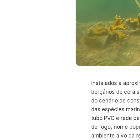
Instalados a aprox
berçários de corai
do cenário de con
das espécies mari
tubo PVC e rede de 
de fogo, nome popu
ambiente alvo da r