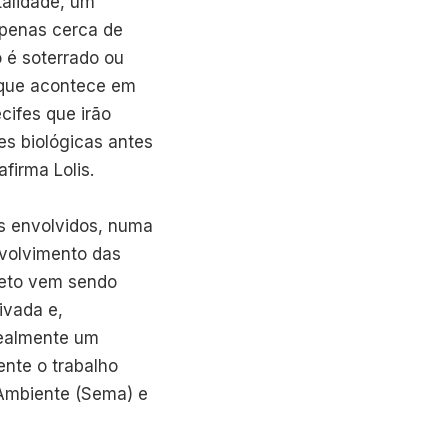
talidade, um
apenas cerca de
 é soterrado ou
, que acontece em
cifes que irão
es biológicas antes
afirma Lolis.
os envolvidos, numa
nvolvimento das
ojeto vem sendo
ivada e,
realmente um
ente o trabalho
 Ambiente (Sema) e