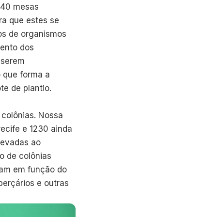
e 40 mesas
ra que estes se
os de organismos
mento dos
 serem
o que forma a
e de plantio.
colônias. Nossa
recife e 1230 ainda
levadas ao
ro de colônias
eram em função do
erçários e outras