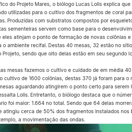
fico do Projeto Mares, o biólogo Lucas Lolis explica qu
do utilizadas para o cultivo dos fragmentos de coral pa
as. Produzidas com substratos compostos por esquelet
stas sementeiras servem como base para o desenvolvi
 eles atinjam o ponto de formação de novas colônias e
a o ambiente recifal. Destas 40 mesas, 32 estão no síti
 Projeto, sendo que oito delas estão em seu segundo lot
as mesas fazemos o cultivo e cuidado de em média 40 
do cultivo de 1600 colônias, destas 370 já foram para o 
mesas aguardando atingirem o ponto certo para serem 
ressalta Lolis. Entretanto, o biólogo destaca que o núme
ário foi maior: 1.664 no total. Sendo que 64 delas morr
atingiu cerca de 50% dos fragmentos instalados nos b
xemplo, a movimentação das ondas.