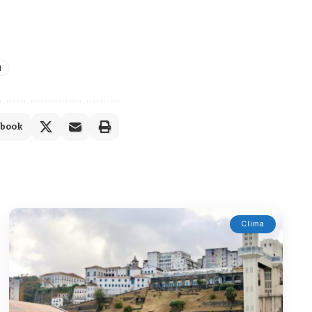
l
ebook
Clima