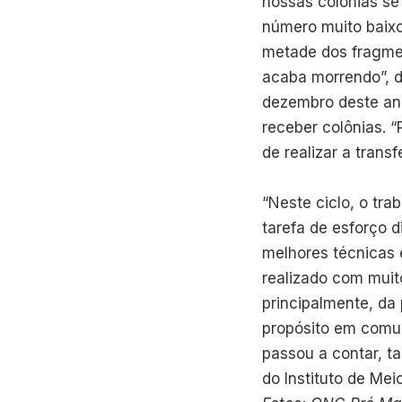
nossas colônias se
número muito baixo
metade dos fragmen
acaba morrendo”, d
dezembro deste ano
receber colônias. 
de realizar a transf
“Neste ciclo, o tr
tarefa de esforço 
melhores técnicas 
realizado com muito
principalmente, da
propósito em comum
passou a contar, t
do Instituto de Mei