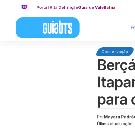
Portal Alta Definição
Guia do Vale
Bahia
E
Conservação
Berçá
Itapa
para 
Por
Mayara Padrã
Última atualização: