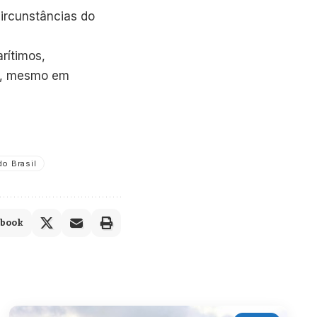
circunstâncias do
rítimos,
ça, mesmo em
do Brasil
ebook