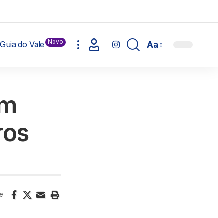
Novo
Guia do Vale
Aa
em
ros
e