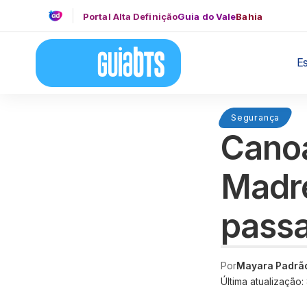
Portal Alta Definição
Guia do Vale
Bahia
E
Segurança
Canoa
Madre
pass
Por
Mayara Padrã
Última atualização