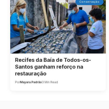
Conservação
Recifes da Baía de Todos-os-
Santos ganham reforço na
restauração
Por
Mayara Padrão
3 Min Read