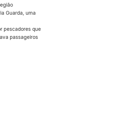
Região
ria Guarda, uma
r pescadores que
tava passageiros