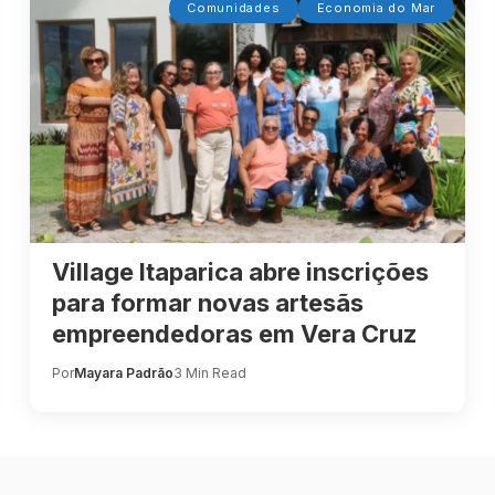
Comunidades
Economia do Mar
Village Itaparica abre inscrições
para formar novas artesãs
empreendedoras em Vera Cruz
Por
Mayara Padrão
3 Min Read