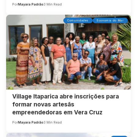
Por
Mayara Padrão
3 Min Read
Comunidades
Economia do Mar
Village Itaparica abre inscrições para
formar novas artesãs
empreendedoras em Vera Cruz
Por
Mayara Padrão
3 Min Read