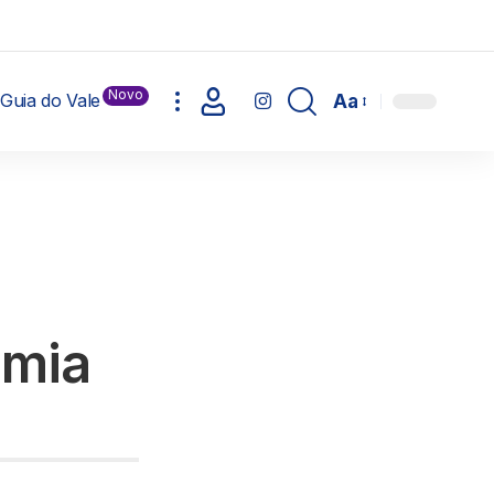
Novo
Guia do Vale
Aa
omia