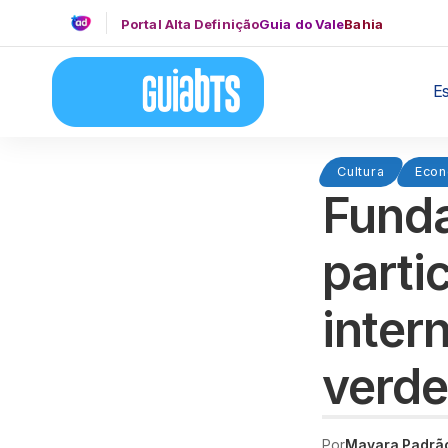
Portal Alta Definição
Guia do Vale
Bahia
E
Cultura
Econ
Funda
parti
inter
verde
Por
Mayara Padrã