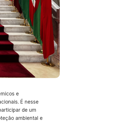
êmicos e
acionais. É nesse
participar de um
oteção ambiental e