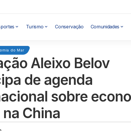
sportes
Turismo
Conservação
Comunidades
omia do Mar
ção Aleixo Belov
cipa de agenda
nacional sobre econ
 na China
o