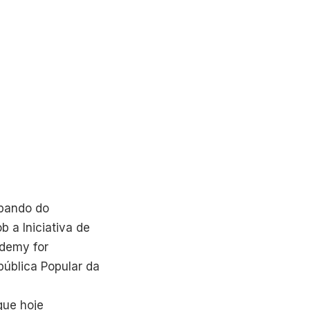
ipando do
 a Iniciativa de
ademy for
pública Popular da
que hoje