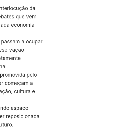
nterlocução da
debates que vem
amada economia
 passam a ocupar
reservação
retamente
nal.
 promovida pelo
 mar começam a
ação, cultura e
ando espaço
er reposicionada
uturo.