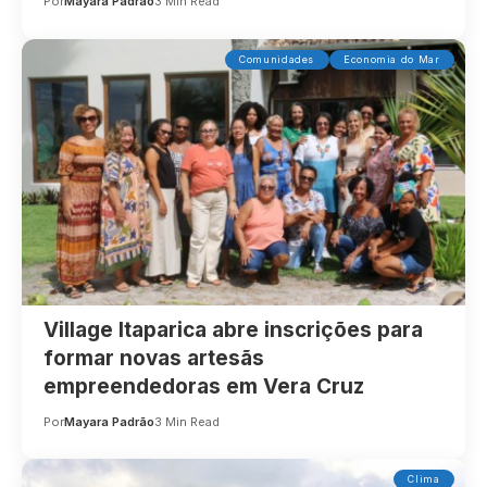
Por
Mayara Padrão
3 Min Read
Comunidades
Economia do Mar
Village Itaparica abre inscrições para
formar novas artesãs
empreendedoras em Vera Cruz
Por
Mayara Padrão
3 Min Read
Clima