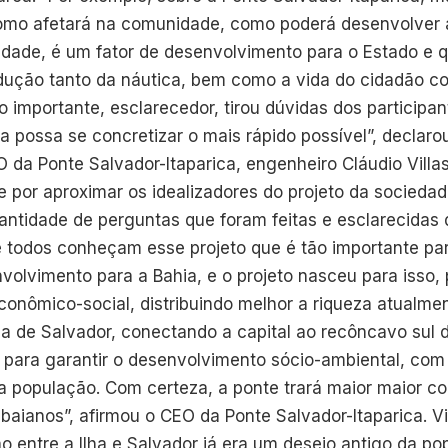
como afetará na comunidade, como poderá desenvolver 
idade, é um fator de desenvolvimento para o Estado e q
dução tanto da náutica, bem como a vida do cidadão 
 importante, esclarecedor, tirou dúvidas dos participan
a possa se concretizar o mais rápido possível”, declar
 da Ponte Salvador-Itaparica, engenheiro Cláudio Villas
 por aproximar os idealizadores do projeto da sociedade
antidade de perguntas que foram feitas e esclarecidas 
 todos conheçam esse projeto que é tão importante par
nvolvimento para a Bahia, e o projeto nasceu para isso,
onômico-social, distribuindo melhor a riqueza atualme
na de Salvador, conectando a capital ao recôncavo sul d
o para garantir o desenvolvimento sócio-ambiental, com
a população. Com certeza, a ponte trará maior maior co
baianos”, afirmou o CEO da Ponte Salvador-Itaparica. V
o entre a Ilha e Salvador já era um desejo antigo da p