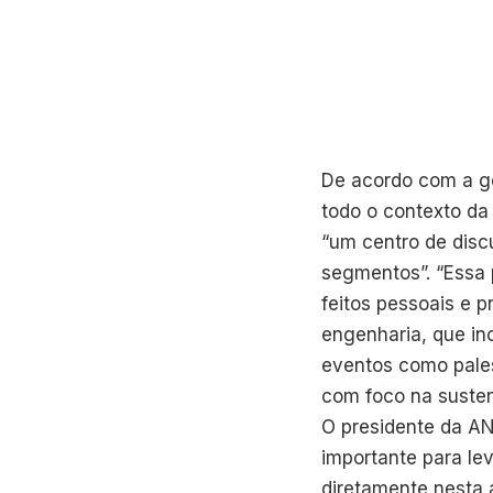
De acordo com a ges
todo o contexto da 
“um centro de dis
segmentos”. “Essa 
feitos pessoais e 
engenharia, que in
eventos como pales
com foco na susten
O presidente da AN
importante para le
diretamente nesta á