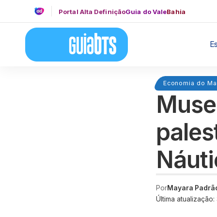
Portal Alta Definição
Guia do Vale
Bahia
E
Economia do Ma
Museu
pales
Náuti
Por
Mayara Padrã
Última atualização