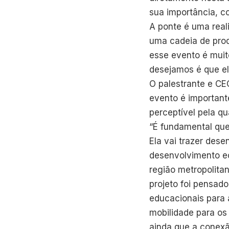
sua importância, 
A ponte é uma real
uma cadeia de pro
esse evento é muito
desejamos é que el
O palestrante e CEO
evento é importante
perceptível pela qu
“É fundamental que
Ela vai trazer dese
desenvolvimento ec
região metropolita
projeto foi pensad
educacionais para 
mobilidade para os 
ainda que a conexã