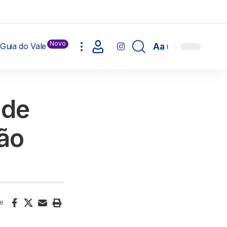
Novo
Guia do Vale
Aa
 de
ão
e