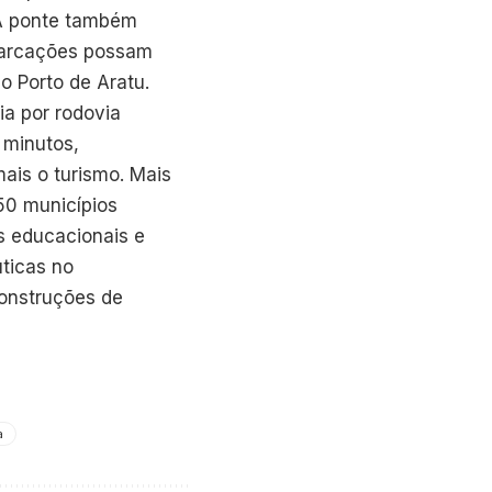
 A ponte também
mbarcações possam
o Porto de Aratu.
ia por rodovia
 minutos,
ais o turismo. Mais
50 municípios
s educacionais e
ticas no
onstruções de
a