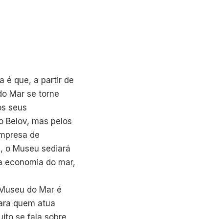
 é que, a partir de
do Mar se torne
os seus
o Belov, mas pelos
empresa de
, o Museu sediará
da economia do mar,
 Museu do Mar é
para quem atua
ito se fala sobre