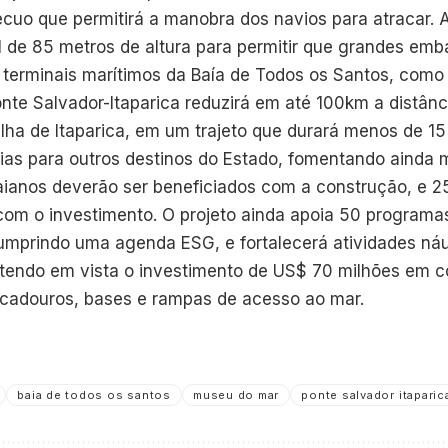
ecuo que permitirá a manobra dos navios para atracar.
l de 85 metros de altura para permitir que grandes e
 terminais marítimos da Baía de Todos os Santos, como 
nte Salvador-Itaparica reduzirá em até 100km a distânc
Ilha de Itaparica, em um trajeto que durará menos de 15
ias para outros destinos do Estado, fomentando ainda m
aianos deverão ser beneficiados com a construção, e 2
com o investimento. O projeto ainda apoia 50 programa
umprindo uma agenda ESG, e fortalecerá atividades náu
tendo em vista o investimento de US$ 70 milhões em c
racadouros, bases e rampas de acesso ao mar.
baia de todos os santos
museu do mar
ponte salvador itaparic