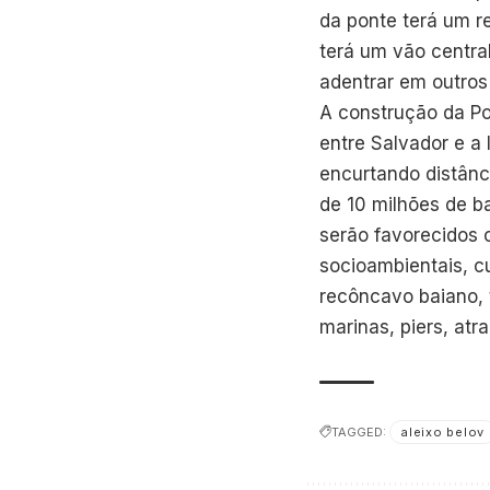
da ponte terá um r
terá um vão centra
adentrar em outros
A construção da Po
entre Salvador e a 
encurtando distânc
de 10 milhões de b
serão favorecidos 
socioambientais, c
recôncavo baiano, 
marinas, piers, at
TAGGED:
aleixo belov