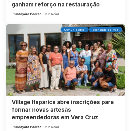
ganham reforço na restauração
Por
Mayara Padrão
3 Min Read
Comunidades
Economia do Mar
Village Itaparica abre inscrições para
formar novas artesãs
empreendedoras em Vera Cruz
Por
Mayara Padrão
3 Min Read