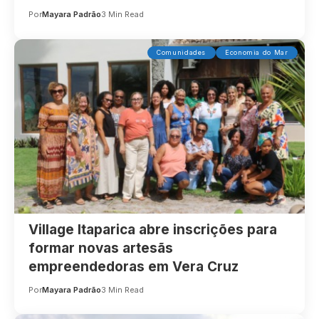
Por
Mayara Padrão
3 Min Read
Comunidades
Economia do Mar
Village Itaparica abre inscrições para
formar novas artesãs
empreendedoras em Vera Cruz
Por
Mayara Padrão
3 Min Read