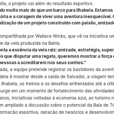
lla, o projeto vai além do resultado esportivo.
do muito mais do que um barco para Ilhabela. Estamos
ória e a coragem de viver uma aventura inesquecível. 
alização de um projeto construído com paixão, amizad
mpartilhada por Wallace Wicks, que vê na iniciativa u
ade da vela produzida na Bahia.
nta a essência da vela raiz: amizade, estratégia, supe
do que disputar uma regata, queremos mostrar a força 
 pessoas a acreditarem nos seus sonhos.”
ada, a equipe pretende registrar os bastidores da aven
 ideia é mostrar desde a saída de Salvador, a viagem te
habela, os treinos e os desafios enfrentados até a últ
surge em um momento de fortalecimento das atividades
anos, iniciativas voltadas à economia azul, ao turismo 
êm ampliado a discussão sobre o potencial da Baía de 
 formação esportiva, geração de negócios e desenvolv