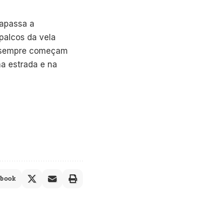
rapassa a
palcos da vela
em sempre começam
a estrada e na
ebook