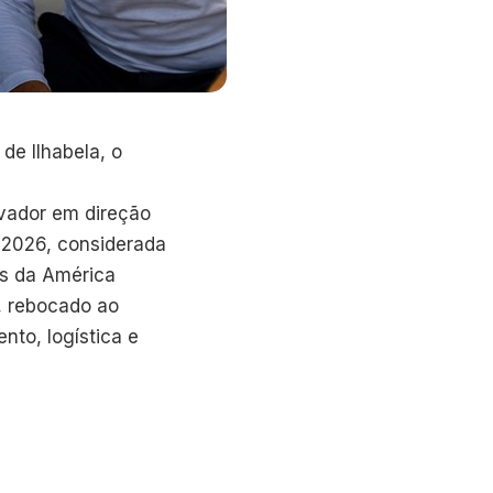
de Ilhabela, o
vador em direção
a 2026, considerada
es da América
a, rebocado ao
nto, logística e