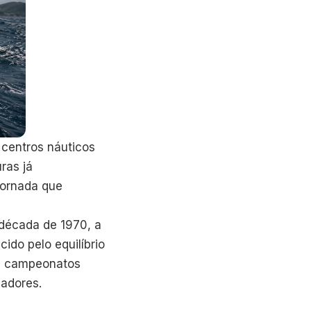
 centros náuticos
ras já
jornada que
década de 1970, a
do pelo equilíbrio
os campeonatos
jadores.