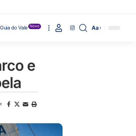
Novo
Guia do Vale
Aa
arco e
bela
e