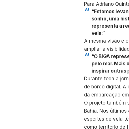
Para Adriano Quinte
“Estamos levan
sonho, uma hist
representa a re
vela.”
A mesma visão é co
ampliar a visibilid
“O BIGA represe
pelo mar. Mais 
inspirar outras
Durante toda a jorn
de bordo digital. A
da embarcação em Il
O projeto também 
Bahia. Nos últimos 
esportes de vela t
como território de