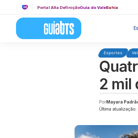
Portal Alta Definição
Guia do Vale
Bahia
E
Esportes
Ve
Quatr
2 mil
Por
Mayara Padrã
Última atualização: