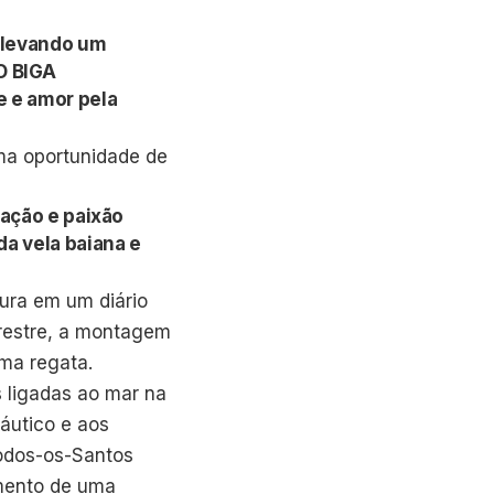
 levando um
O BIGA
e e amor pela
ma oportunidade de
ração e paixão
da vela baiana e
tura em um diário
rrestre, a montagem
ima regata.
 ligadas ao mar na
náutico e aos
Todos-os-Santos
imento de uma